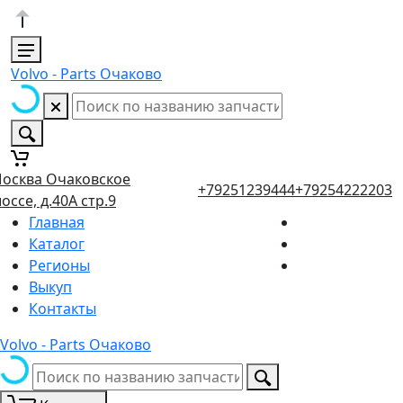
Volvo - Parts Очаково
осква Очаковское
+79251239444
+79254222203
оссе, д.40А стр.9
Главная
Каталог
Регионы
Выкуп
Контакты
Volvo - Parts Очаково