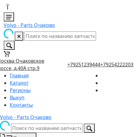
Volvo - Parts Очаково
осква Очаковское
+79251239444
+79254222203
оссе, д.40А стр.9
Главная
Каталог
Регионы
Выкуп
Контакты
Volvo - Parts Очаково