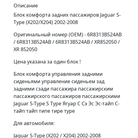
Описание
Блок комфорта задних пассажиров Jaguar S-
Type (X202/X204) 2002-2008
Оригинальный номер (OEM) - 6R8313B524AB
/ 6R8313B524AB / 6R8313B524AB / XR852050 /
XR 852050
Цена указана за один блок !
Блок комфорта управления задними
сиденьями управление сиденьем зад
задними сзади пассажира пассажирским
пассажирского пассажиров пассажирскими
Jaguar S-Type S Type Ягуар С Сэ Эс Эс-тайп С-
тайп тайп типе тире туре
Для автомобиля:
Jaguar S-Type (X202 / X204) 2002-2008