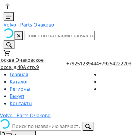
Volvo - Parts Очаково
осква Очаковское
+79251239444
+79254222203
оссе, д.40А стр.9
Главная
Каталог
Регионы
Выкуп
Контакты
Volvo - Parts Очаково