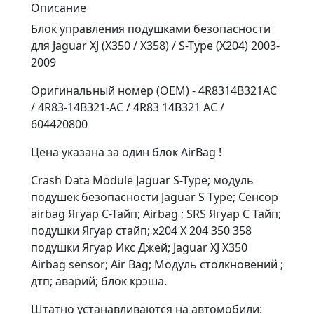
Описание
Блок управления подушками безопасности
для Jaguar XJ (X350 / X358) / S-Type (X204) 2003-
2009
Оригинальный номер (OEM) - 4R8314B321AC
/ 4R83-14B321-AC / 4R83 14B321 AC /
604420800
Цена указана за один блок AirBag !
Crash Data Module Jaguar S-Type; модуль
подушек безопасности Jaguar S Type; Сенсор
airbag Ягуар С-Тайп; Airbag ; SRS Ягуар С Тайп;
подушки Ягуар стайп; x204 X 204 350 358
подушки Ягуар Икс Джей; Jaguar XJ X350
Airbag sensor; Air Bag; Модуль столкновений ;
дтп; аварий; блок крэша.
Штатно устанавливаются на автомобили: