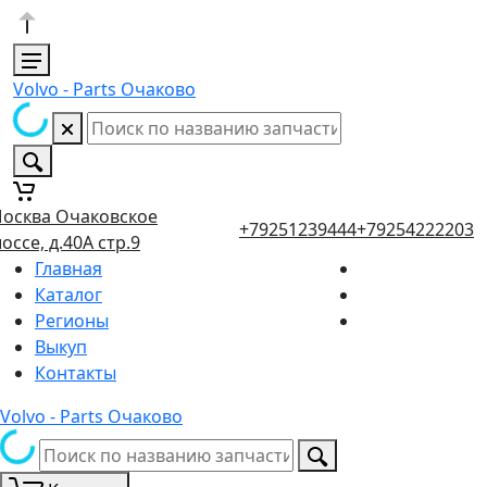
Volvo - Parts Очаково
осква Очаковское
+79251239444
+79254222203
оссе, д.40А стр.9
Главная
Каталог
Регионы
Выкуп
Контакты
Volvo - Parts Очаково