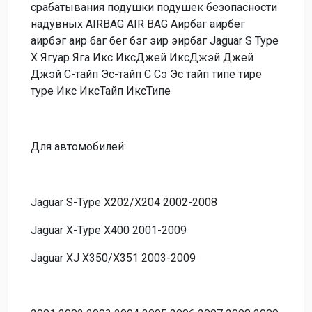
срабатывания подушки подушек безопасности
надувных AIRBAG AIR BAG Аирбаг аирбег
аирбэг аир баг бег бэг эир эирбаг Jaguar S Type
X Ягуар Яга Икс ИксДжей ИксДжэй Джей
Джэй С-тайп Эс-тайп С Сэ Эс тайп типе тире
туре Икс ИксТайп ИксТипе
Для автомобилей:
Jaguar S-Type X202/X204 2002-2008
Jaguar X-Type X400 2001-2009
Jaguar XJ X350/X351 2003-2009