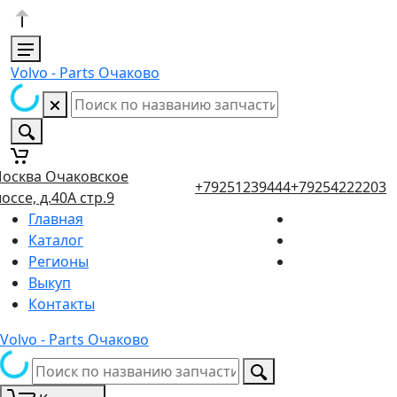
Volvo - Parts Очаково
осква Очаковское
+79251239444
+79254222203
оссе, д.40А стр.9
Главная
Каталог
Регионы
Выкуп
Контакты
Volvo - Parts Очаково