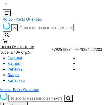
Volvo - Parts Очаково
осква Очаковское
+79251239444
+79254222203
оссе, д.40А стр.9
Главная
Каталог
Регионы
Выкуп
Контакты
Volvo - Parts Очаково