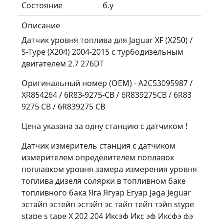
Состояние
б.у
Описание
Датчик уровня топлива для Jaguar XF (X250) /
S-Type (X204) 2004-2015 с турбодизельным
двигателем 2.7 276DT
Оригинальный номер (OEM) - A2C53095987 /
XR854264 / 6R83-9275-CB / 6R839275CB / 6R83
9275 CB / 6R839275 CB
Цена указана за одну станцию с датчиком !
Датчик измеритель станция с датчиком
измерителем определителем поплавок
поплавком уровня замера измерения уровня
топлива дизеля солярки в топливном баке
топливного бака Яга Ягуар Егуар Jaga Jeguar
эстайп эстейп эстэйп эс тайп тейп тэйп stype
stape s tape X 202 204 Иксэф Икс эф Иксфэ фэ