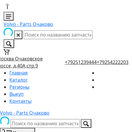
Volvo - Parts Очаково
осква Очаковское
+79251239444
+79254222203
оссе, д.40А стр.9
Главная
Каталог
Регионы
Выкуп
Контакты
Volvo - Parts Очаково