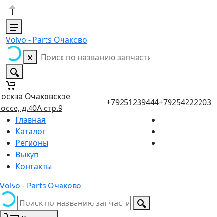
Volvo - Parts Очаково
осква Очаковское
+79251239444
+79254222203
оссе, д.40А стр.9
Главная
Каталог
Регионы
Выкуп
Контакты
Volvo - Parts Очаково