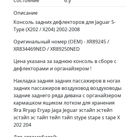
Состояние
б.у
Описание
Консоль задних дефлекторов для Jaguar S-
Type (X202 / X204) 2002-2008
Оригинальный номер (OEM) - XR89245 /
XR834469NED / XR89250NED
Цена указана за заднюю консоль в сборе с
дефлекторами и органайзером !
Накладка задняя задних пассажиров в ногах
задних пассажиров воздуховод воздуховоды
задние заднего ряда дивана с органайзером
кармашком ящиком лотком для хранения
Яга Ягуар Егуар Jaga Jeguar эстайп эстейп
эстэйп эс тайп тейп тэйп stype stape s tape X
202 204
Для автомобилей: