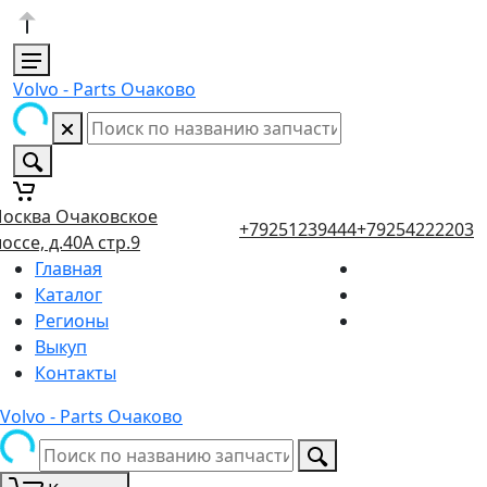
Volvo - Parts Очаково
осква Очаковское
+79251239444
+79254222203
оссе, д.40А стр.9
Главная
Каталог
Регионы
Выкуп
Контакты
Volvo - Parts Очаково