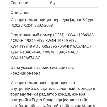
Состояние
б.у
Описание
Испаритель кондиционера для Jaguar S-Type
(X202 / X204) 2002-2008
Оригинальный номер (OEM) - XW4H19849AD
/ XW4H-19849-AD / XW4H 19849 AD /
XW4H19849 AD / XR82896 / XW4H19A674AC /
XW4H-19A674-AC / XW4H 19A674 AC /
XW4H19A674 AC
Цена указана за один испаритель
кондиционера !
Испаритель конденсор конденсер
внутренний охладитель салонный торпедо в
торпеду печки радиатор кондиционера
внутри Яга Егуар Ягуар Jaga Jeguar эстайп
эстейп эстэйп эс тайп тейп тэйп stype stape s