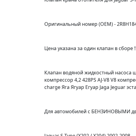
Оригинальный номер (OEM) - 2R8H184
Цена указана за один клапан в сборе !!
Клапан водяной жидкостный насоса шл
компрессор 4,2 428PS AJ-V8 V8 компре
charge Яга Ягуар Егуар Jaga Jeguar эст
Для автомобилей с БЕНЗИНОВЫМИ дв
Jaguar S-Type (X202 / X204) 2002-2008