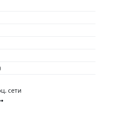
)
ц. сети