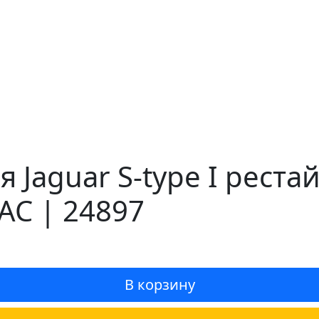
 Jaguar S-type I рест
AC | 24897
В корзину