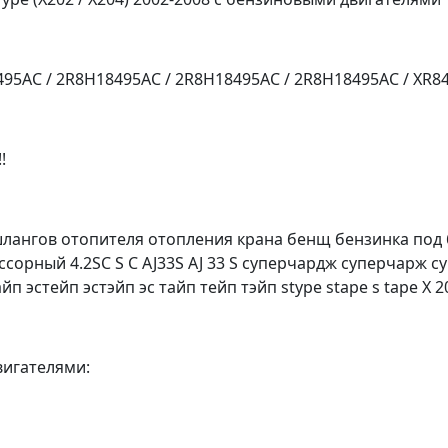
95AC / 2R8H18495AC / 2R8H18495AC / 2R8H18495AC / XR8
!
ангов отопителя отопления крана бенщ бензинка под бе
ссорный 4.2SC S C AJ33S AJ 33 S суперчардж суперчарж 
айп эстейп эстэйп эс тайп тейп тэйп stype stape s tape X 2
игателями: