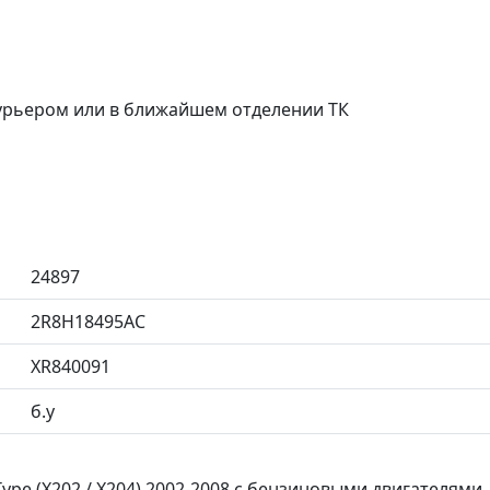
курьером или в ближайшем отделении ТК
24897
2R8H18495AC
XR840091
б.у
Type (X202 / X204) 2002-2008 с бензиновыми двигателями