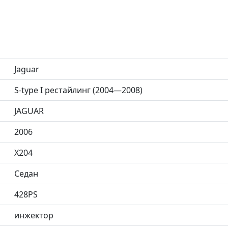
Jaguar
S-type I рестайлинг (2004—2008)
JAGUAR
2006
X204
Седан
428PS
инжектор