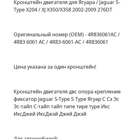
Кронштейн двигателя для Ягуара / Jaguar S-
Type X204 / XJ X350/X358 2002-2009 276DT
Оригинальный номер (OEM) - 4R836061AC /
4R83 6061 AC / 4R83-6061-AC / 4R836061
Цена указана за один кронштейн!
Кронштейн двигателя двс опора крепление
фиксатор Jaguar S-Type S Type Ягуар С Сэ Эс
Эс-тайп С-тайп тайп типе тире туре Икс
ИксДжей ИксДжэй Джей Джэй
Для автомобилей: