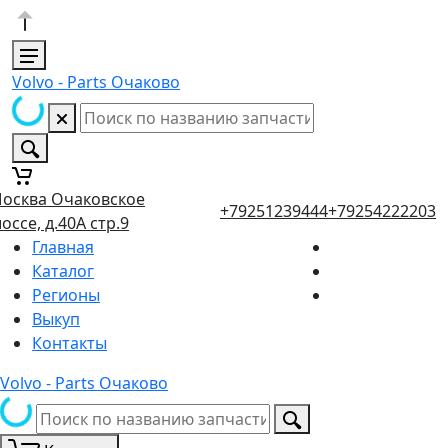
Volvo - Parts Очаково
осква Очаковское
+79251239444
+79254222203
оссе, д.40А стр.9
Главная
Каталог
Регионы
Выкуп
Контакты
Volvo - Parts Очаково