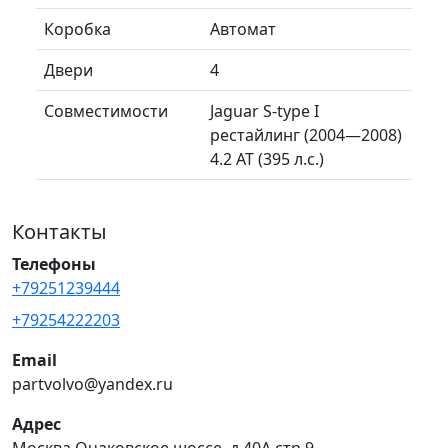
Коробка
Автомат
Двери
4
Совместимости
Jaguar S-type I
рестайлинг (2004—2008)
4.2 AT (395 л.с.)
Контакты
Телефоны
+79251239444
+79254222203
Email
partvolvo@yandex.ru
Адрес
Москва Очаковское шоссе, д.40А стр.9