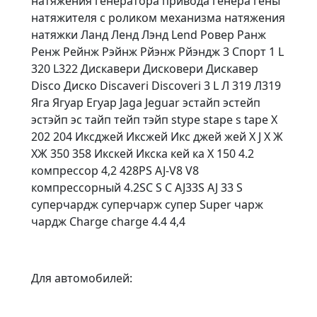
натяжения генератора привода генера гены
натяжителя с роликом механизма натяжения
натяжки Ланд Ленд Лэнд Lend Ровер Ранж
Ренж Рейнж Рэйнж Рйэнж Рйэндж 3 Спорт 1 L
320 L322 Дискавери Дисковери Дискавер
Disco Диско Discaveri Discoveri 3 L Л 319 Л319
Яга Ягуар Егуар Jaga Jeguar эстайп эстейп
эстэйп эс тайп тейп тэйп stype stape s tape X
202 204 Иксджей Иксжей Икс джей жей X J Х Ж
ХЖ 350 358 Икскей Икска кей ка X 150 4.2
компрессор 4,2 428PS AJ-V8 V8
компрессорный 4.2SC S C AJ33S AJ 33 S
суперчардж суперчарж супер Super чарж
чардж Charge charge 4.4 4,4
Для автомобилей: