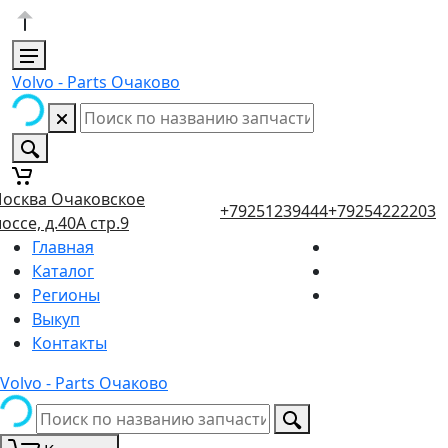
Volvo - Parts Очаково
осква Очаковское
+79251239444
+79254222203
оссе, д.40А стр.9
Главная
Каталог
Регионы
Выкуп
Контакты
Volvo - Parts Очаково