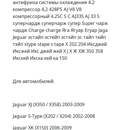
антифриза системы охлаждения 4.2
компрессор 4,2 428PS AJ-V8 V8
компрессорный 4.2SC S C AJ33S AJ 33 S
суперчардж суперчарж супер Super чарж
чардж Charge charge Яга Ягуар Егуар Jaga
Jeguar эстайп эстейп эстэйп эс тайп тейп
тэйп stype stape s tape X 202 204 Иксджей
Иксжей Икс джей жей X J Х Ж ХЖ 350 358
Икскей Икска кей ка 150
Для автомобилей:
Jaguar XJ (X350 / X358) 2003-2009
Jaguar S-Type (X202 / X204) 2002-2008
Jaguar XK (X150) 2006-2009