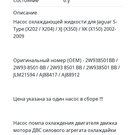
Состояние
б.у
Описание
Насос охлаждающей жидкости для Jaguar S-
Type (X202 / X204) / XJ (X350) / XK (X150) 2002-
2009
Оригинальный номер (OEM) - 2W938501BB /
2W93-8501-BB / 2W93 8501 BB / 2W938501 BB /
JLM21594 / AJ88417 / AJ88912
Цена указана за один насос в сборе !!!
Насос помпа охлаждения двигателя движка
мотора ДВС силового агрегата охлаждайки