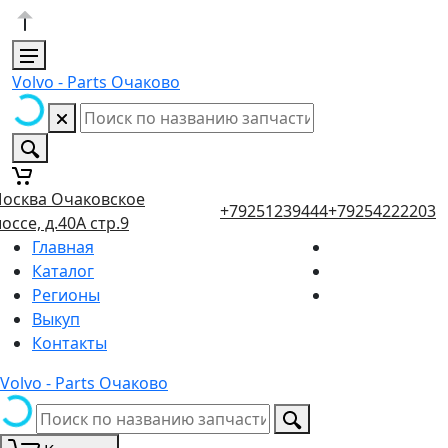
Volvo - Parts Очаково
осква Очаковское
+79251239444
+79254222203
оссе, д.40А стр.9
Главная
Каталог
Регионы
Выкуп
Контакты
Volvo - Parts Очаково