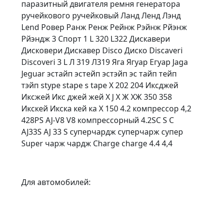
паразитный двигателя ремня генератора
ручейкового ручейковый Ланд Ленд Лэнд
Lend Ровер Ранж Ренж Рейнж Рэйнж Рйэнж
Рйэндж 3 Спорт 1 L 320 L322 Дискавери
Дисковери Дискавер Disco Диско Discaveri
Discoveri 3 L Л 319 Л319 Яга Ягуар Егуар Jaga
Jeguar эстайп эстейп эстэйп эс тайп тейп
тэйп stype stape s tape X 202 204 Иксджей
Иксжей Икс джей жей X J Х Ж ХЖ 350 358
Икскей Икска кей ка X 150 4.2 компрессор 4,2
428PS AJ-V8 V8 компрессорный 4.2SC S C
AJ33S AJ 33 S суперчардж суперчарж супер
Super чарж чардж Charge charge 4.4 4,4
Для автомобилей: