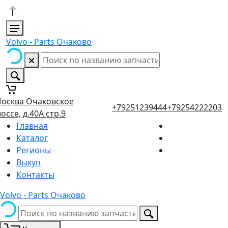
Volvo - Parts Очаково
осква Очаковское
+79251239444
+79254222203
оссе, д.40А стр.9
Главная
Каталог
Регионы
Выкуп
Контакты
Volvo - Parts Очаково