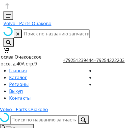
Volvo - Parts Очаково
осква Очаковское
+79251239444
+79254222203
оссе, д.40А стр.9
Главная
Каталог
Регионы
Выкуп
Контакты
Volvo - Parts Очаково