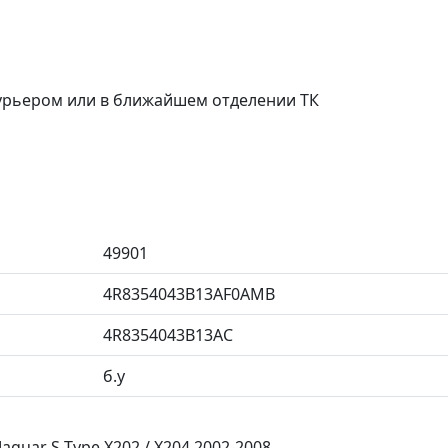
курьером или в ближайшем отделении ТК
49901
4R8354043B13AF0AMB
4R8354043B13AC
б.у
guar S-Type X202 / X204 2002-2008