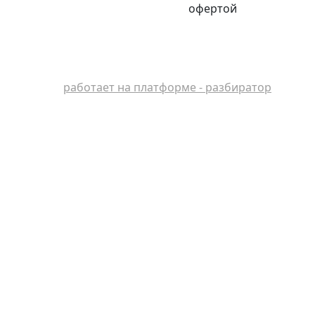
офертой
работает на платформе - разбиратор