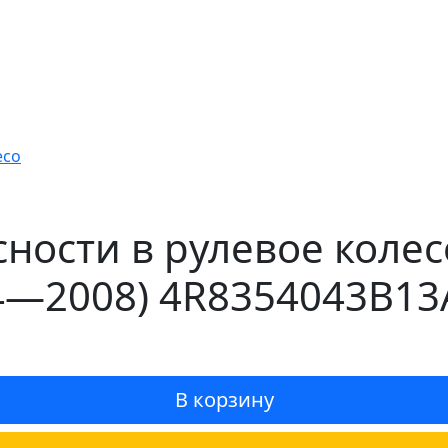
есо
ости в рулевое колесо 
4—2008) 4R8354043B13
В корзину