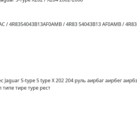
C / 4R8354043B13AF0AMB / 4R83 54043B13 AF0AMB / 4R83
Jaguar S-type S type X 202 204 руль аирбаг аирбег аирбэ
п типе тире туре рест