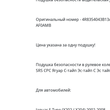
Оригинальный номер - 4R8354043B13A
AF0AMB
Цена указана за одну подушку!
Подушка безопасности в рулевое колес 
SRS СРС Ягуар С-тайп Эс-тайп С Эс тай
Для автомобилей:
Jaguar S-Type (X202 / X204) 2002-2008