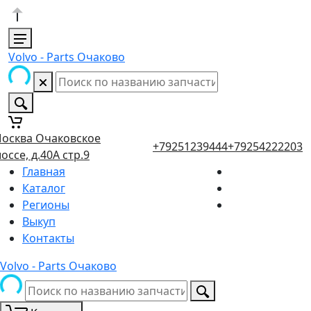
Volvo - Parts Очаково
осква Очаковское
+79251239444
+79254222203
оссе, д.40А стр.9
Главная
Каталог
Регионы
Выкуп
Контакты
Volvo - Parts Очаково