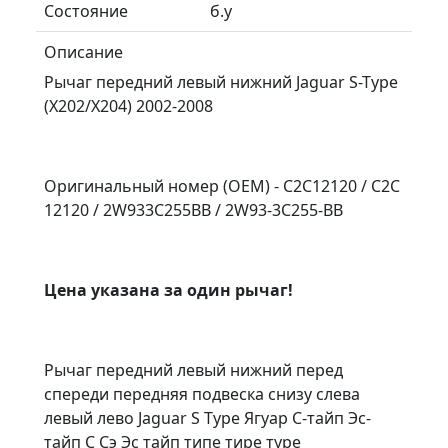
Состояние
б.у
Описание
Рычаг передний левый нижний Jaguar S-Type
(X202/X204) 2002-2008
Оригинальный номер (OEM) - C2C12120 / C2C
12120 / 2W933C255BB / 2W93-3C255-BB
Цена указана за один рычаг!
Рычаг передний левый нижний перед
спереди передняя подвеска снизу слева
левый лево Jaguar S Type Ягуар С-тайп Эс-
тайп С Сэ Эс тайп типе тире туре