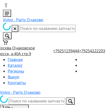
Volvo - Parts Очаково
осква Очаковское
+79251239444
+79254222203
оссе, д.40А стр.9
Главная
Каталог
Регионы
Выкуп
Контакты
Volvo - Parts Очаково