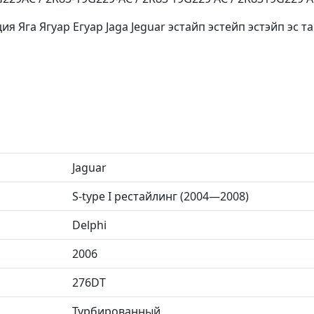
Яга Ягуар Егуар Jaga Jeguar эстайп эстейп эстэйп эс тай
Jaguar
S-type I рестайлинг (2004—2008)
Delphi
2006
276DT
Турбированный