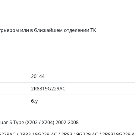
курьером или в ближайшем отделении ТК
20144
2R8319G229AC
б.у
r S-Type (X202 / X204) 2002-2008
29AC / 2R83-19G229-AC / 2R83 19G229 AC / 2R8319G229 