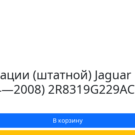
ции (штатной) Jaguar S
4—2008) 2R8319G229AC
В корзину