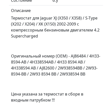
Состояние
б.у
Описание
Термостат для Jaguar XJ (X350 / X358) / S-Type
(X202 / X204) / XK (X150) 2002-2009 с
компрессорным бензиновым двигателем 4.2
Supercharged
Оригинальный номер (OEM) - AJ86484 / 4H33-
8594-AB / 4H338594AB / 4H33 8594 AB /
4H338594 AB / AJ82600 / 2W938594BB / 2W93-
8594-BB / 2W93 8594 BB / 2W938594 BB
Цена указана за термостат в сборе в
входным патрубком !!!