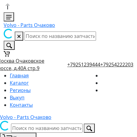
Volvo - Parts Очаково
осква Очаковское
+79251239444
+79254222203
оссе, д.40А стр.9
Главная
Каталог
Регионы
Выкуп
Контакты
Volvo - Parts Очаково