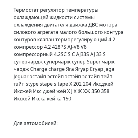
Термостат регулятор температуры
охлаждающей жидкости системы
охлаждения двигателя движка ДВС мотора
силового агрегата малого большого контура
контуров клапан терморегулирующий 4.2
компрессор 4,2 428PS AJ-V8 V8
компрессорный 4.2SC S C AJ33S AJ 33 S
суперчардж суперчарж супер Super чарж
чардж Charge charge Яга Ягуар Егуар Jaga
Jeguar эстайп эстейп эстэйп эс тайп тейп
тэйп stype stape s tape X 202 204 Иксджей
Иксжей Икс джей жей X J Х Ж ХЖ 350 358
Икскей Икска кей ка 150
Для автомобилей: