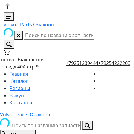
Volvo - Parts Очаково
осква Очаковское
+79251239444
+79254222203
оссе, д.40А стр.9
Главная
Каталог
Регионы
Выкуп
Контакты
Volvo - Parts Очаково