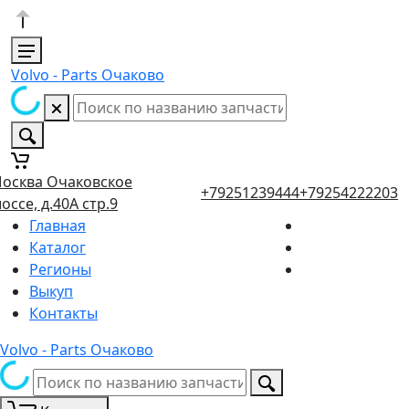
Volvo - Parts Очаково
осква Очаковское
+79251239444
+79254222203
оссе, д.40А стр.9
Главная
Каталог
Регионы
Выкуп
Контакты
Volvo - Parts Очаково