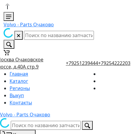
Volvo - Parts Очаково
осква Очаковское
+79251239444
+79254222203
оссе, д.40А стр.9
Главная
Каталог
Регионы
Выкуп
Контакты
Volvo - Parts Очаково