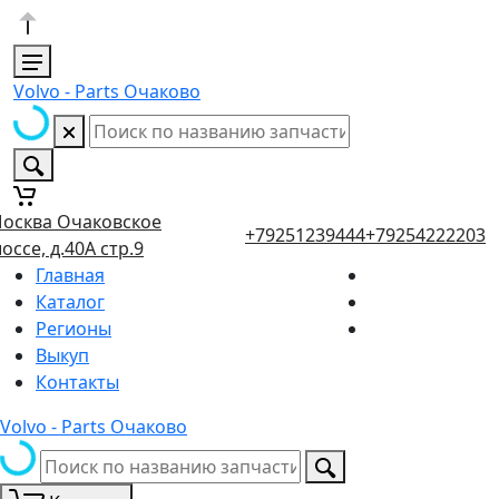
Volvo - Parts Очаково
осква Очаковское
+79251239444
+79254222203
оссе, д.40А стр.9
Главная
Каталог
Регионы
Выкуп
Контакты
Volvo - Parts Очаково