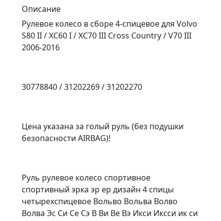
Описание
Рулевое колесо в сборе 4-спицевое для Volvo
S80 II / XC60 I / XC70 III Cross Country / V70 III
2006-2016
30778840 / 31202269 / 31202270
Цена указана за голый руль (без подушки
безопасности AIRBAG)!
Руль рулевое колесо спортивное
спортивный эрка эр ер дизайн 4 спицы
четырехспицевое Вольво Вольва Волво
Волва Эс Си Се Сэ В Ви Ве Вэ Икси Иксси ик си