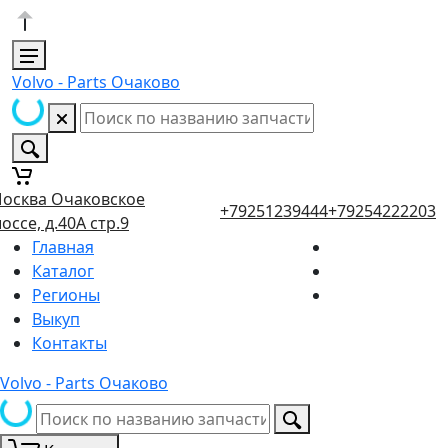
Volvo - Parts Очаково
осква Очаковское
+79251239444
+79254222203
оссе, д.40А стр.9
Главная
Каталог
Регионы
Выкуп
Контакты
Volvo - Parts Очаково