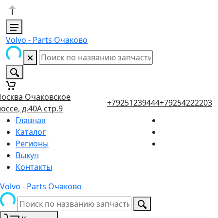
Volvo - Parts Очаково
осква Очаковское
+79251239444
+79254222203
оссе, д.40А стр.9
Главная
Каталог
Регионы
Выкуп
Контакты
Volvo - Parts Очаково