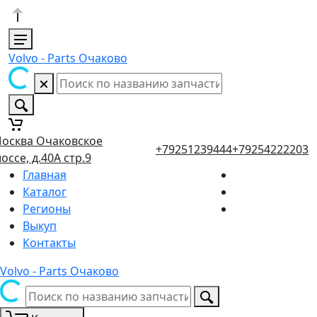
Volvo - Parts Очаково
осква Очаковское
+79251239444
+79254222203
оссе, д.40А стр.9
Главная
Каталог
Регионы
Выкуп
Контакты
Volvo - Parts Очаково