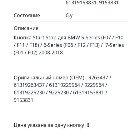
61319153831, 9153831
Состояние
б.у
Описание
Кнопка Start Stop для BMW 5-Series (F07 / F10
/ F11 / F18) / 6-Series (F06 / F12 / F13) / 7-Series
(F01 / F02) 2008-2018
Оригинальный номер (OEM) - 9263437 /
61319263437 / 61319229564 / 9229564 /
61319225230 / 9225230 / 61319153831 /
9153831
Цена указана за одну кнопку !!!