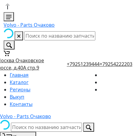
Volvo - Parts Очаково
осква Очаковское
+79251239444
+79254222203
оссе, д.40А стр.9
Главная
Каталог
Регионы
Выкуп
Контакты
Volvo - Parts Очаково