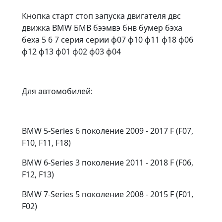
Кнопка старт стоп запуска двигателя двс
движка BMW БМВ бээмвэ бнв бумер бэха
беха 5 6 7 серия серии ф07 ф10 ф11 ф18 ф06
ф12 ф13 ф01 ф02 ф03 ф04
Для автомобилей:
ВMW 5-Sеries 6 пoкoлениe 2009 - 2017 F (F07,
F10, F11, F18)
BMW 6-Series 3 пoколение 2011 - 2018 F (F06,
F12, F13)
ВМW 7-Series 5 поколениe 2008 - 2015 F (F01,
F02)