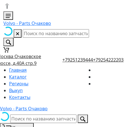
Volvo - Parts Очаково
осква Очаковское
+79251239444
+79254222203
оссе, д.40А стр.9
Главная
Каталог
Регионы
Выкуп
Контакты
Volvo - Parts Очаково