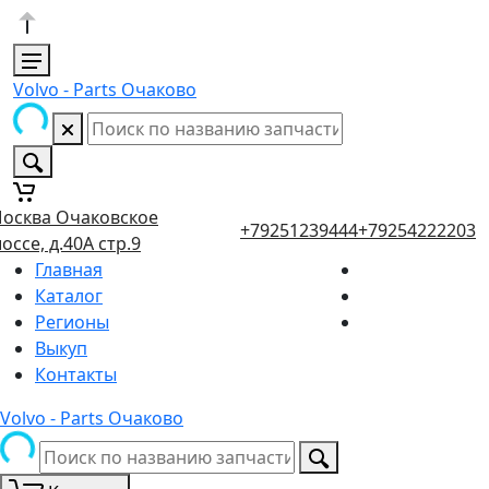
Volvo - Parts Очаково
осква Очаковское
+79251239444
+79254222203
оссе, д.40А стр.9
Главная
Каталог
Регионы
Выкуп
Контакты
Volvo - Parts Очаково