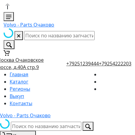
Volvo - Parts Очаково
осква Очаковское
+79251239444
+79254222203
оссе, д.40А стр.9
Главная
Каталог
Регионы
Выкуп
Контакты
Volvo - Parts Очаково