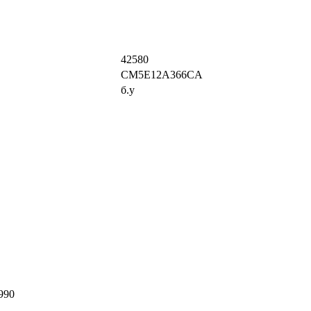
42580
CM5E12A366CA
б.у
9990