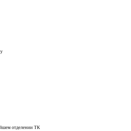
ку
жайшем отделении ТК