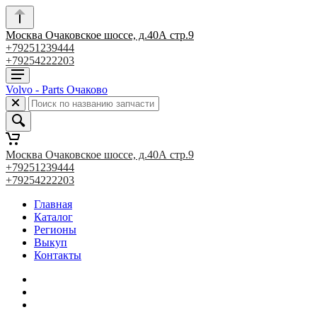
Москва Очаковское шоссе, д.40А стр.9
+79251239444
+79254222203
Volvo - Parts Очаково
Москва Очаковское шоссе, д.40А стр.9
+79251239444
+79254222203
Главная
Каталог
Регионы
Выкуп
Контакты