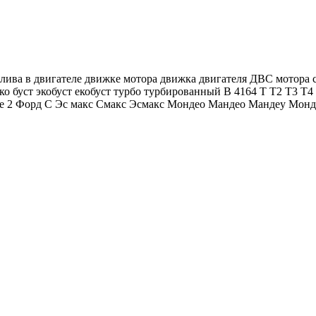
лива в двигателе движке мотора движка двигателя ДВС мотора 
еко буст экобуст екобуст турбо турбированный B 4164 T T2 T3 
ie 2 Форд С Эс макс Смакс Эсмакс Мондео Мандео Мандеу Монд