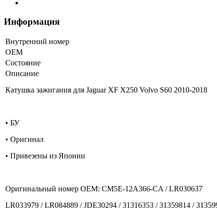
Информация
Внутренний номер
ОЕМ
Состояние
Описание
Катушка зажигания для Jaguar XF X250 Volvo S60 2010-2018
• БУ
• Оригинал
• Привезены из Японии
Оригинальный номер OEM: CM5E-12A366-CA / LR030637
LR033979 / LR084889 / JDE30294 / 31316353 / 31359814 / 3135