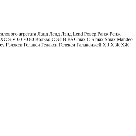
силового агрегата Ланд Ленд Лэнд Lend Ровер Ранж Ренж
T4 XC S V 60 70 80 Вольво С Эс В Вэ Cmax C S max Smax Mandeo
еу Гэлэкси Гелакси Гелакси Гелекси Галаксижей X J Х Ж ХЖ