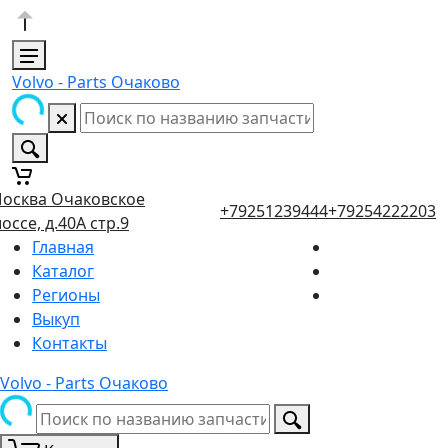
Volvo - Parts Очаково
осква Очаковское
+79251239444
+79254222203
оссе, д.40А стр.9
Главная
Каталог
Регионы
Выкуп
Контакты
Volvo - Parts Очаково