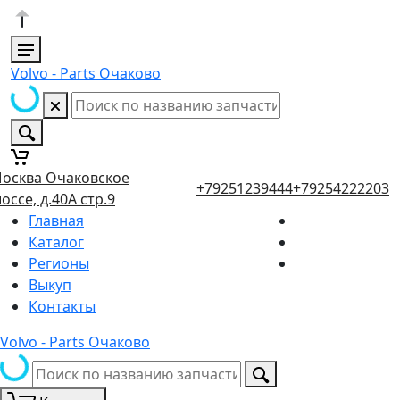
Volvo - Parts Очаково
осква Очаковское
+79251239444
+79254222203
оссе, д.40А стр.9
Главная
Каталог
Регионы
Выкуп
Контакты
Volvo - Parts Очаково