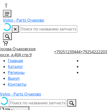
Volvo - Parts Очаково
осква Очаковское
+79251239444
+79254222203
оссе, д.40А стр.9
Главная
Каталог
Регионы
Выкуп
Контакты
Volvo - Parts Очаково