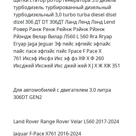
турбодизель турбированный дизельный
турбодизельный 3,0 turbo turba diesel disel
dizel 306 ДТ DT 306ДТ Ланд Ленд Лэнд Lend
Ровер Ранж Ренж Рейнж Рэйнж Рйэнж
Рйэндж Велар Вилар Л560 L 560 Яга Ягуар
Егуар Jaga Jeguar Эф пейс эфпейс эфпайс
пайс пасе эфпэйс пэйс Fpace F Pace X
761 Иксэф Иксфэ Икс эф фэ ХФ Х Ф 260
Иксджей Иксжей Икс джей жей X J Х Ж ХЖ 351
Для автомобилей с двигателем 3.0 литра
306DT GEN2
Land Rover Range Rover Velar L560 2017-2024
Jaguar F-Pace X761 2016-2024