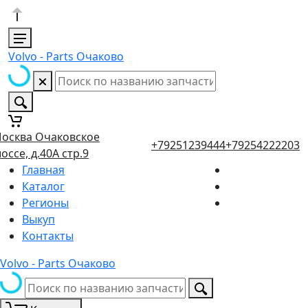
Volvo - Parts Очаково
осква Очаковское
+79251239444
+79254222203
оссе, д.40А стр.9
Главная
Каталог
Регионы
Выкуп
Контакты
Volvo - Parts Очаково