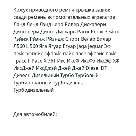
Кожух приводного ремня крышка задняя
сзади ремень вспомогательных агрегатов
Ланд Ленд Лэнд Lend Ровер Дискавери
Дисковери Диско Дискарь Ранж Ренж Рейнж
Рэйнж Рйэнж Рйэндж Спорт Велар Вилар
Л560 L 560 Яга Ягуар Егуар Jaga Jeguar Эф
пейс эфпейс эфпайс пайс пасе эфпэйс пэйс
Fpace F Pace X 761 Икс ИксФ ИксФэ ИксЭф ХФ
ИксДжей ИксДжэй Джей Джэй Diesel DT
Дизель Дизельный Турбо Турбовый
Турбированный Турбодизель
Турбодизельный
Для автомобилей: