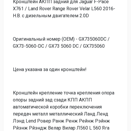
Кронштейн АКПП задний для Jaguar F-Pace
X761 / Land Rover Range Rover Velar L560 2016-
Н.В. с дизельным двигателем 2.0D
Оригинальный номер (OEM) - GX735060DC /
GX73-5060-DC / GX73 5060 DC / GX735060
Цена указана за один кронштейн!
Кронштейн крепление точка крепления опора
опоры задний зад сзади КПП АКПП
автоматической коробки переключения
передач металл металлический Ланд Ленд
Лэнд Lend Ровер Ранж Ренж Рейнж Рэйнж
Рйэнж Рйэндж Велар Вилар Л560 L 560 Яга