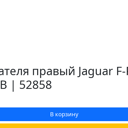
теля правый Jaguar F-
B | 52858
В корзину