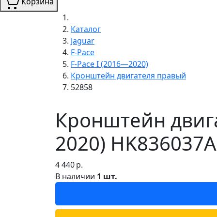
Корзина
Каталог
Jaguar
F-Pace
F-Pace I (2016—2020)
Кронштейн двигателя правый
52858
Кронштейн двига
2020) HK836037A
4 440
р.
В наличии
1 шт.