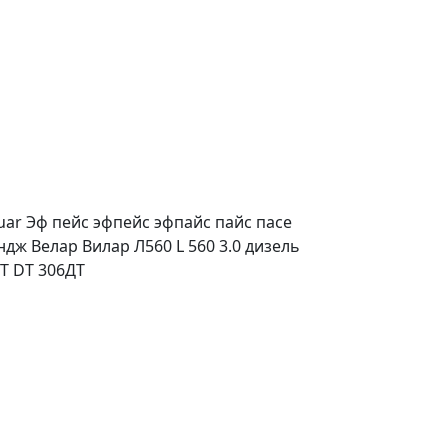
uar Эф пейс эфпейс эфпайс пайс пасе
дж Велар Вилар Л560 L 560 3.0 дизель
ДТ DT 306ДТ