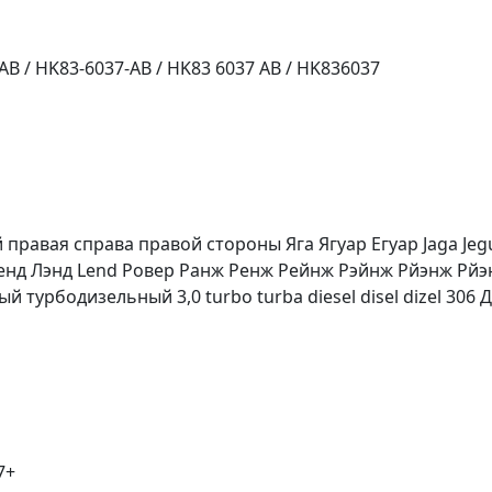
 / HK83-6037-AB / HK83 6037 AB / HK836037
равая справа правой стороны Яга Ягуар Егуар Jaga Jeg
 Ленд Лэнд Lend Ровер Ранж Ренж Рейнж Рэйнж Рйэнж Рйэн
турбодизельный 3,0 turbo turba diesel disel dizel 306 
7+