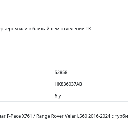
курьером или в ближайшем отделении ТК
52858
HK836037AB
б.у
ar F-Pace X761 / Range Rover Velar L560 2016-2024 с т