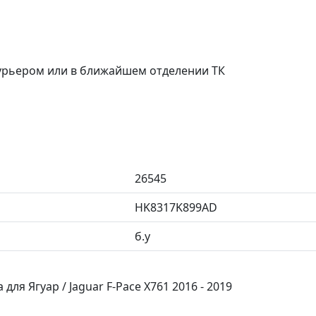
курьером или в ближайшем отделении ТК
26545
HK8317K899AD
б.у
я Ягуар / Jaguar F-Pace X761 2016 - 2019