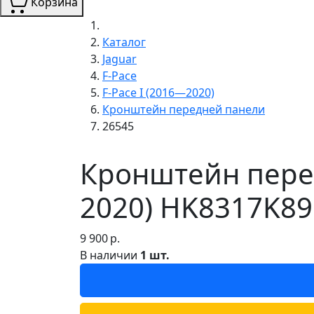
Корзина
Каталог
Jaguar
F-Pace
F-Pace I (2016—2020)
Кронштейн передней панели
26545
Кронштейн перед
2020) HK8317K89
9 900
р.
В наличии
1 шт.