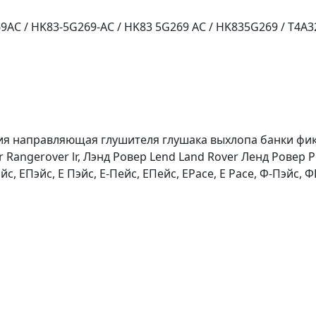
C / HK83-5G269-AC / HK83 5G269 AC / HK835G269 / T4A
я направляющая глушителя глушака выхлопа банки фик
Rangerover lr, Лэнд Ровер Lend Land Rover Ленд Ровер 
с, ЕПэйс, Е Пэйс, Е-Пейс, ЕПейс, EPace, E Pace, Ф-Пэйс, 