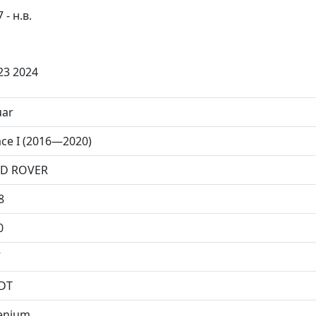
- н.в.
23 2024
uar
ace I (2016—2020)
D ROVER
8
0
V
DT
enium