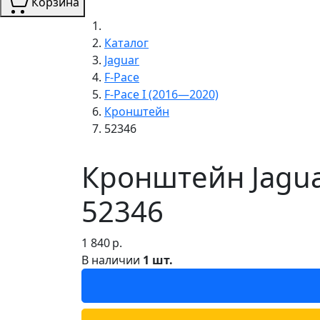
Корзина
Каталог
Jaguar
F-Pace
F-Pace I (2016—2020)
Кронштейн
52346
Кронштейн Jagua
52346
1 840
р.
В наличии
1 шт.