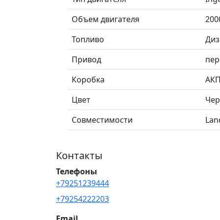
Объем двигателя
200
Топливо
Диз
Привод
пер
Коробка
АК
Цвет
Че
Совместимости
Lan
Контакты
Телефоны
+79251239444
+79254222203
Email