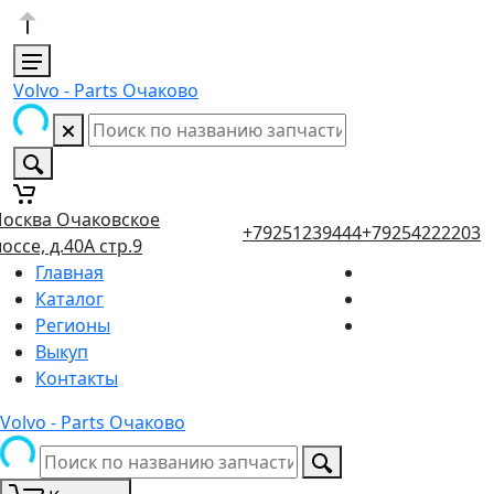
Volvo - Parts Очаково
осква Очаковское
+79251239444
+79254222203
оссе, д.40А стр.9
Главная
Каталог
Регионы
Выкуп
Контакты
Volvo - Parts Очаково