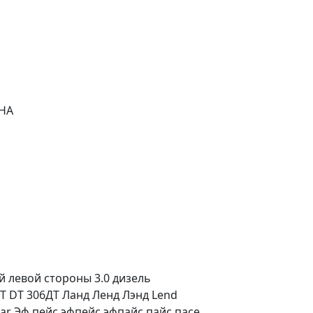
3HA
й левой стороны 3.0 дизель
ДТ DT 306ДТ Ланд Ленд Лэнд Lend
ar Эф пейс эфпейс эфпайс пайс пасе