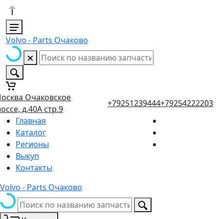
Volvo - Parts Очаково
осква Очаковское
+79251239444
+79254222203
оссе, д.40А стр.9
Главная
Каталог
Регионы
Выкуп
Контакты
Volvo - Parts Очаково