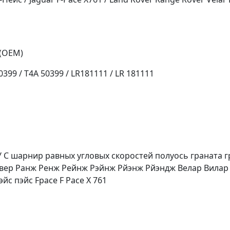
(OEM)
399 / T4A 50399 / LR181111 / LR 181111
С шарнир равных угловых скоростей полуось граната г
вер Ранж Ренж Рейнж Рэйнж Рйэнж Рйэндж Велар Вилар Л5
йс пэйс Fpace F Pace X 761