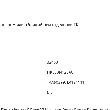
курьером или в ближайшем отделении ТК
32468
HK833N128AC
T4A50399, LR181111
б.у
ейс / Jaguar F-Pace X761 / Land Rover Range Rover Velar