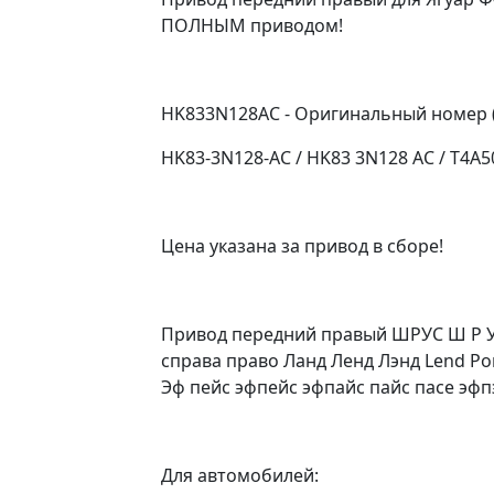
ПОЛНЫМ приводом!
HK833N128AC - Оригинальный номер 
HK83-3N128-AC / HK83 3N128 AC / T4A50
Цена указана за привод в сборе!
Привод передний правый ШРУС Ш Р У 
справа право Ланд Ленд Лэнд Lend Ро
Эф пейс эфпейс эфпайс пайс пасе эфпэ
Для автомобилей: