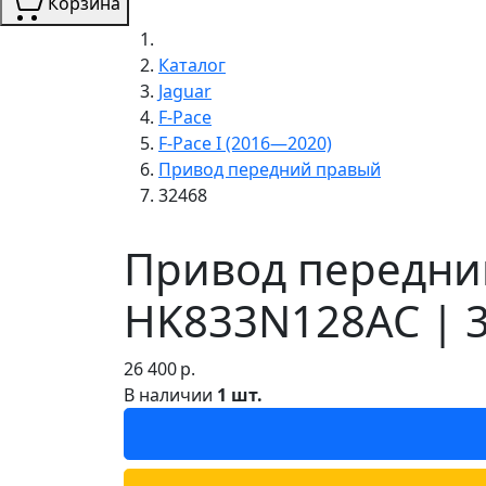
Корзина
Каталог
Jaguar
F-Pace
F-Pace I (2016—2020)
Привод передний правый
32468
Привод передний
HK833N128AC | 
26 400
р.
В наличии
1 шт.