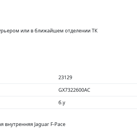
курьером или в ближайшем отделении ТК
23129
GX7322600AC
б.у
я внутренняя Jaguar F-Pace