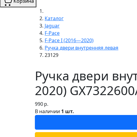
Корзина
Каталог
Jaguar
F-Pace
F-Pace I (2016—2020)
Ручка двери внутренняя левая
23129
Ручка двери внут
2020) GX7322600
990
р.
В наличии
1 шт.