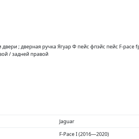
 двери ; дверная ручка Ягуар Ф пейс фпэйс пейс F-pace f
вой / задней правой
Jaguar
F-Pace I (2016—2020)