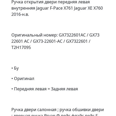
Ручка открытия двери передняя левая
внутренняя Jaguar F-Pace X761 Jaguar XE X760
2016-н.в.
Оригинальный номер: GX7322601AC / GX73
22601 AC / GX73-22601-AC / GX7322601 /
T2H17095
• Бу
• Оригинал
• Передняя левая = Задняя левая
Ручка двери салонная ; ручка обшивки двери
; дверная ручка Ягуар Ф пейс фпэйс пейс F-