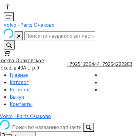
Volvo - Parts Очаково
осква Очаковское
+79251239444
+79254222203
оссе, д.40А стр.9
Главная
Каталог
Регионы
Выкуп
Контакты
Volvo - Parts Очаково