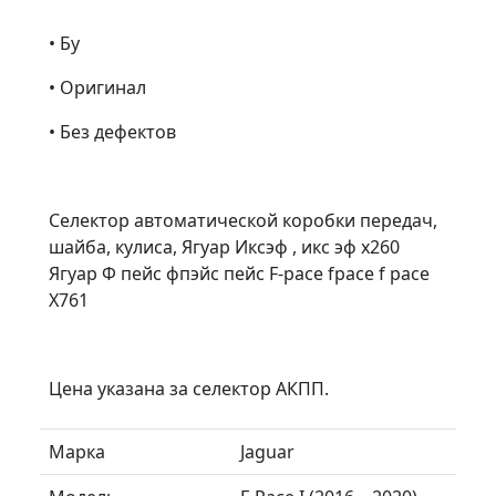
• Бу
• Оригинал
• Без дефектов
Селектор автоматической коробки передач,
шайба, кулиса, Ягуар Иксэф , икс эф х260
Ягуар Ф пейс фпэйс пейс F-pace fpace f pace
Х761
Цена указана за селектор АКПП.
Марка
Jaguar