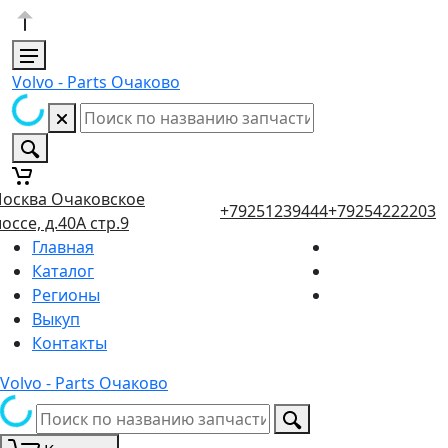
Volvo - Parts Очаково
осква Очаковское
+79251239444
+79254222203
оссе, д.40А стр.9
Главная
Каталог
Регионы
Выкуп
Контакты
Volvo - Parts Очаково