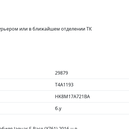
курьером или в ближайшем отделении ТК
29879
T4A1193
HK8M17A721BA
б.у
иля Jaguar F-Pace (X761) 2016-н.в