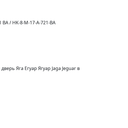
1 BA / HK-8-M-17-A-721-BA
верь Яга Егуар Ягуар Jaga Jeguar в