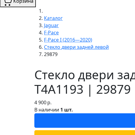
Корзина
Каталог
Jaguar
F-Pace
F-Pace I (2016—2020)
Стекло двери задней левой
29879
Стекло двери зад
T4A1193 | 29879
4 900
р.
В наличии
1 шт.