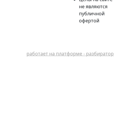
не являются
публичной
офертой
работает на платформе - разбиратор