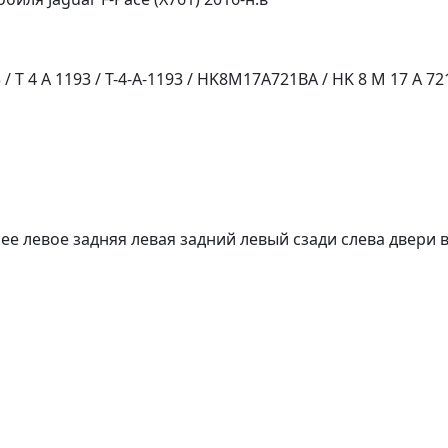
T 4 A 1193 / T-4-A-1193 / HK8M17A721BA / HK 8 M 17 A 72
е левое задняя левая задний левый сзади слева двери в д