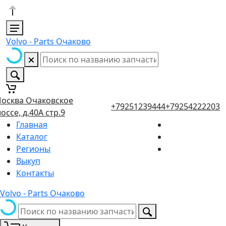
Volvo - Parts Очаково
осква Очаковское
+79251239444
+79254222203
оссе, д.40А стр.9
Главная
Каталог
Регионы
Выкуп
Контакты
Volvo - Parts Очаково