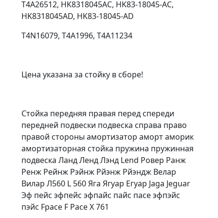
T4A26512, HK8318045AC, HK83-18045-AC,
HK8318045AD, HK83-18045-AD
T4N16079, T4A1996, T4A11234
Цена указана за стойку в сборе!
Стойка передняя правая перед спереди
передней подвески подвеска справа право
правой стороны амортизатор аморт аморик
амортизаторная стойка пружина пружинная
подвеска Ланд Ленд Лэнд Lend Ровер Ранж
Ренж Рейнж Рэйнж Рйэнж Рйэндж Велар
Вилар Л560 L 560 Яга Ягуар Егуар Jaga Jeguar
Эф пейс эфпейс эфпайс пайс пасе эфпэйс
пэйс Fpace F Pace X 761